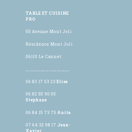
TABLE ET CUISINE
PRO
50 Avenue Mont Joli
Résidence Mont Joli
06110 Le Cannet
_________________
06 83 17 53 23
Elise
06 82 55 90 05
Stephane
06 84 15 73 75
Anita
07 64 32 98 17
Jean-
Xavier