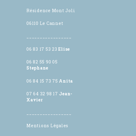
Résidence Mont Joli
06110 Le Cannet
_________________
06 83 17 53 23
Elise
06 82 55 90 05
Stephane
06 84 15 73 75
Anita
07 64 32 98 17
Jean-
Xavier
_________________
Mentions Légales